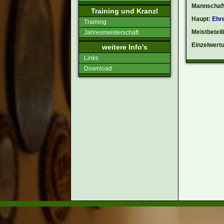
Mannschaft
Training und Kranzl
Haupt:
Ehr
Training
Meistbeteil
Jahresmeisterschaft
Einzelwert
weitere Info's
Links
Download